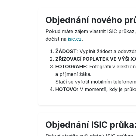
Objednání nového pr
Pokud máte zájem vlastnit ISIC průkaz
dočíst na
isic.cz
.
ŽÁDOST:
Vyplnit žádost a odevzdat
ZŘIZOVACÍ POPLATEK VE VÝŠI X
FOTOGRAFIE:
Fotografii v elektro
a příjmení žáka.
Stačí se vyfotit mobilním telefon
HOTOVO:
V momentě, kdy je průkaz
Objednání ISIC průka