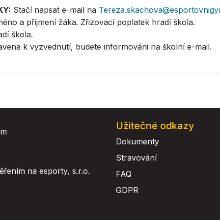
KY:
Stačí napsat e-mail na
Tereza.skachova@esportovnigy
éno a příjmení žáka. Zřizovací poplatek hradí škola.
dí škola.
vena k vyzvednutí, budete informováni na školní e-mail.
Užitečné odkazy
Dokumenty
Stravování
ením na esporty, s.r.o.
FAQ
GDPR