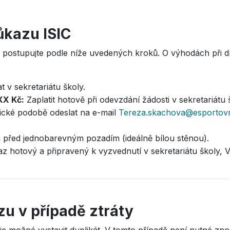
ůkazu ISIC
, postupujte podle níže uvedených kroků. O výhodách při 
 v sekretariátu školy.
XX Kč:
Zaplatit hotově při odevzdání žádosti v sekretariátu 
nické podobě odeslat na e-mail
Tereza.skachova@esportovn
em před jednobarevným pozadím (ideálně bílou stěnou).
 hotový a připravený k vyzvednutí v sekretariátu školy, V
zu v případě ztráty