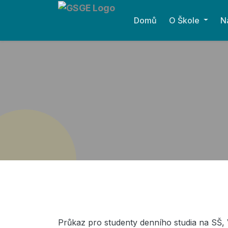
Domů
O Škole
N
Průkaz pro studenty denního studia na SŠ,