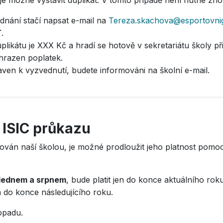
, je možné vystavit duplikát. V tomto případě není nutné zn
dnání stačí napsat e-mail na
Tereza.skachova@esportovni
T
.
likátu je XXX Kč a hradí se hotově v sekretariátu školy při
uhrazen poplatek.
raven k vyzvednutí, budete informováni na školní e-mail.
 ISIC průkazu
ván naší školou, je možné prodloužit jeho platnost pomocí
lednem a srpnem
, bude platit jen do konce aktuálního ro
 do konce následujícího roku.
opadu.