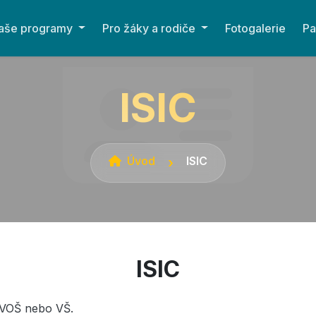
aše programy
Pro žáky a rodiče
Fotogalerie
Pa
ISIC
Úvod
ISIC
ISIC
 VOŠ nebo VŠ.