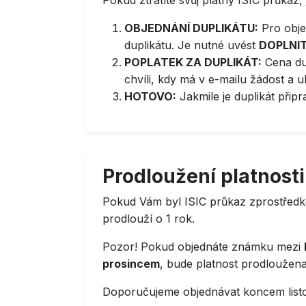
Pokud ztratíte svůj platný ISIC průkaz
OBJEDNÁNÍ DUPLIKÁTU:
Pro obje
duplikátu. Je nutné uvést
DOPLNI
POPLATEK ZA DUPLIKÁT:
Cena dup
chvíli, kdy má v e-mailu žádost a 
HOTOVO:
Jakmile je duplikát přip
Prodloužení platnosti
Pokud Vám byl ISIC průkaz zprostředko
prodlouží o 1 rok.
Pozor! Pokud objednáte známku mezi
prosincem
, bude platnost prodloužena
Doporučujeme objednávat koncem list